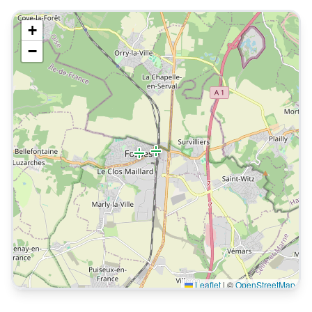
+
−
Leaflet
|
©
OpenStreetMap