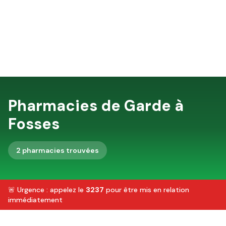
Pharmacies de Garde à
Fosses
2
pharmacie
s
trouvée
s
🚨 Urgence : appelez le
3237
pour être mis en relation
immédiatement