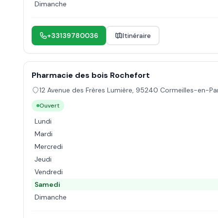
Dimanche
+33139780036
Itinéraire
Pharmacie des bois Rochefort
12 Avenue des Frères Lumière
,
95240
Cormeilles-en-Par
Ouvert
Lundi
Mardi
Mercredi
Jeudi
Vendredi
Samedi
Dimanche