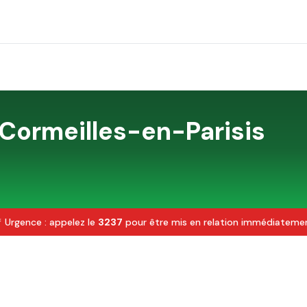
Cormeilles-en-Parisis
 Urgence : appelez le
3237
pour être mis en relation immédiateme