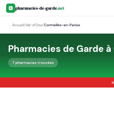
pharmacies-de-garde
.net
Accueil
/
Val-d'Oise
/
Cormeilles-en-Parisis
Pharmacies de Garde à
7
pharmacie
s
trouvée
s
