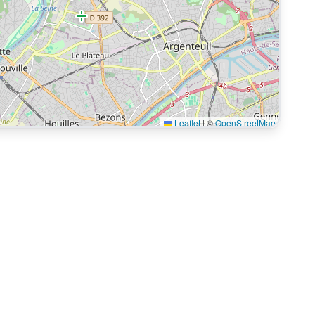
Leaflet
|
©
OpenStreetMap