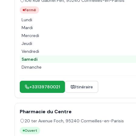
106 Rue Gabriel Péri
,
95240
Cormeilles-en-Parisis
Fermé
Lundi
Mardi
Mercredi
Jeudi
Vendredi
Samedi
Dimanche
+33139780021
Itinéraire
Pharmacie du Centre
20 ter Avenue Foch
,
95240
Cormeilles-en-Parisis
Ouvert