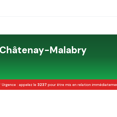
Châtenay-Malabry
 Urgence : appelez le
3237
pour être mis en relation immédiateme