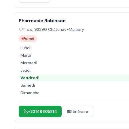
Pharmacie Robinson
11 bis
,
92290
Châtenay-Malabry
Fermé
Lundi
Mardi
Mercredi
Jeudi
Vendredi
Samedi
Dimanche
+33146605814
Itinéraire