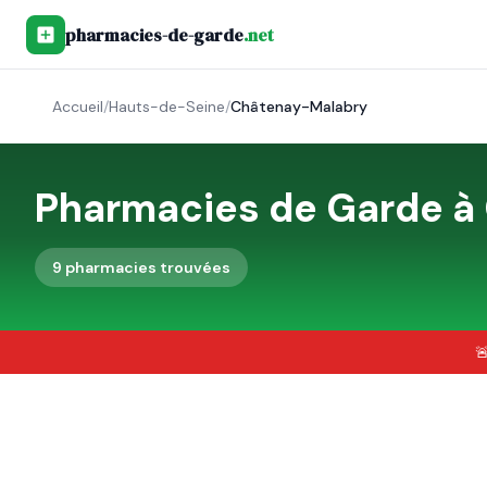
pharmacies-de-garde
.net
Accueil
/
Hauts-de-Seine
/
Châtenay-Malabry
Pharmacies de Garde à
9
pharmacie
s
trouvée
s
