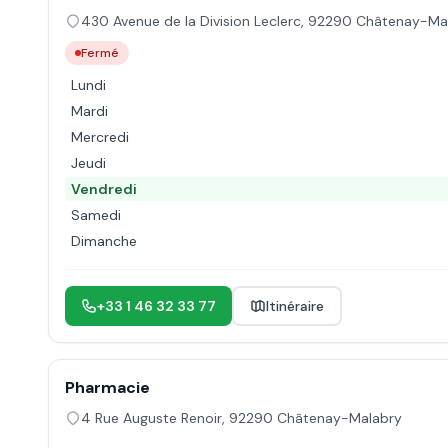
430 Avenue de la Division Leclerc
,
92290
Châtenay-Ma
Fermé
Lundi
Mardi
Mercredi
Jeudi
Vendredi
Samedi
Dimanche
+33 1 46 32 33 77
Itinéraire
Pharmacie
4 Rue Auguste Renoir
,
92290
Châtenay-Malabry