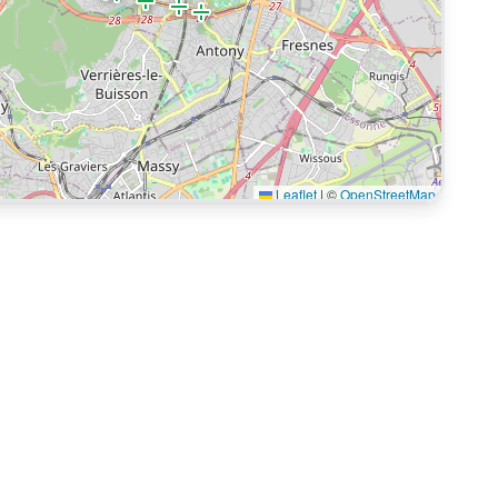
Leaflet
|
©
OpenStreetMap