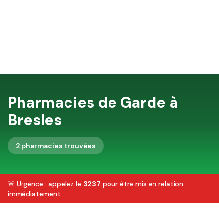
Pharmacies de Garde à
Bresles
2
pharmacie
s
trouvée
s
🚨 Urgence : appelez le
3237
pour être mis en relation
immédiatement