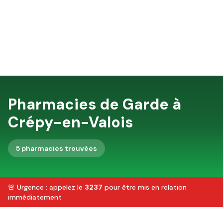
Pharmacies de Garde à
Crépy-en-Valois
5
pharmacie
s
trouvée
s
🚨 Urgence : appelez le
3237
pour être mis en relation
immédiatement