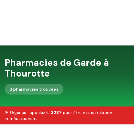
Pharmacies de Garde à
Thourotte
3
pharmacie
s
trouvée
s
🚨 Urgence : appelez le
3237
pour être mis en relation
immédiatement