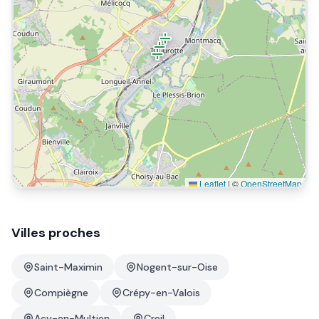
Leaflet
|
©
OpenStreetMap
Villes proches
Saint-Maximin
Nogent-sur-Oise
Compiègne
Crépy-en-Valois
Acy-en-Multien
Creil