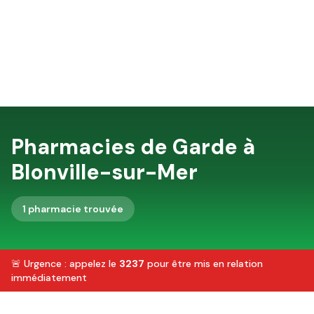
Pharmacies de Garde à
Blonville-sur-Mer
1
pharmacie
trouvée
🚨 Urgence : appelez le
3237
pour être mis en relation
immédiatement