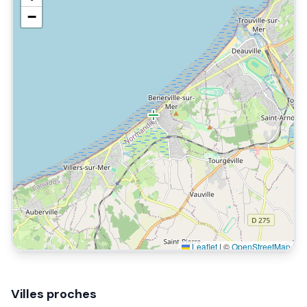
−
Leaflet
|
©
OpenStreetMap
Villes proches