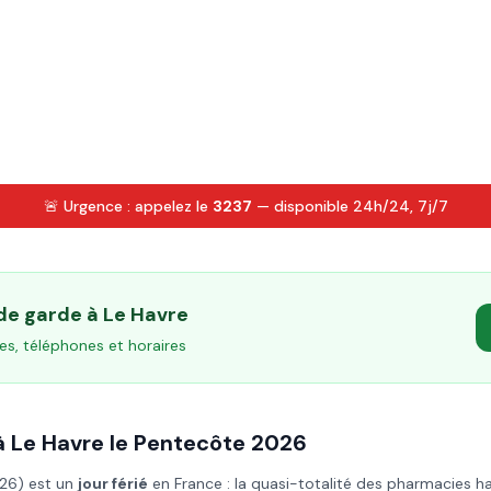
🚨 Urgence : appelez le
3237
— disponible 24h/24, 7j/7
 de garde à
Le Havre
es, téléphones et horaires
à
Le Havre
le
Pentecôte
2026
026
) est un
jour férié
en France : la quasi-totalité des pharmacies h