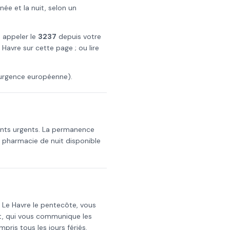
e et la nuit, selon un
: appeler le
3237
depuis votre
 Havre
sur cette page ; ou lire
urgence européenne).
ents urgents. La permanence
a pharmacie de nuit disponible
s
Le Havre
le
pentecôte
, vous
t, qui vous communique les
mpris tous les jours fériés.