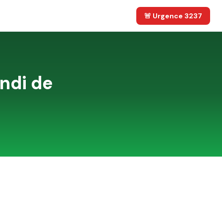
🚨 Urgence 3237
ndi de