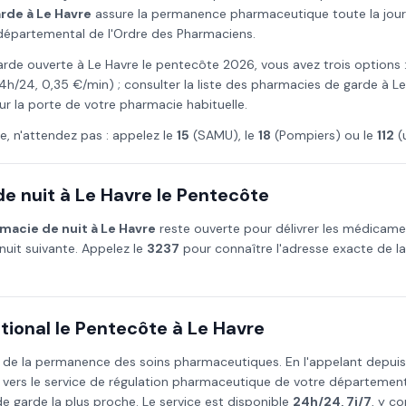
arde à
Le Havre
assure la permanence pharmaceutique toute la journé
l départemental de l'Ordre des Pharmaciens.
arde ouverte à
Le Havre
le
pentecôte
2026
, vous avez trois options 
4h/24, 0,35 €/min) ; consulter la liste des pharmacies de garde à
Le
ur la porte de votre pharmacie habituelle.
e, n'attendez pas : appelez le
15
(SAMU), le
18
(Pompiers) ou le
112
(
e nuit à
Le Havre
le
Pentecôte
macie de nuit à
Le Havre
reste ouverte pour délivrer les médicam
nuit suivante. Appelez le
3237
pour connaître l'adresse exacte de l
ional le
Pentecôte
à
Le Havre
 de la permanence des soins pharmaceutiques. En l'appelant depui
 vers le service de régulation pharmaceutique de votre départemen
 garde la plus proche. Le service est disponible
24h/24, 7j/7
, y co