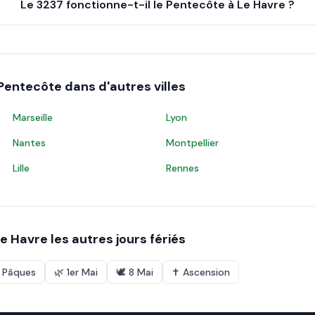
Le 3237 fonctionne-t-il le Pentecôte à Le Havre ?
Pentecôte
dans d'autres villes
Marseille
Lyon
Nantes
Montpellier
Lille
Rennes
e Havre
les autres jours fériés
e Pâques
🌿
1er Mai
🕊️
8 Mai
✝️
Ascension