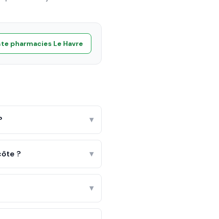
ste pharmacies
Le Havre
?
▾
côte ?
▾
▾