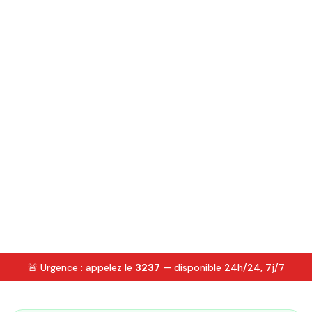
🚨 Urgence : appelez le
3237
— disponible 24h/24, 7j/7