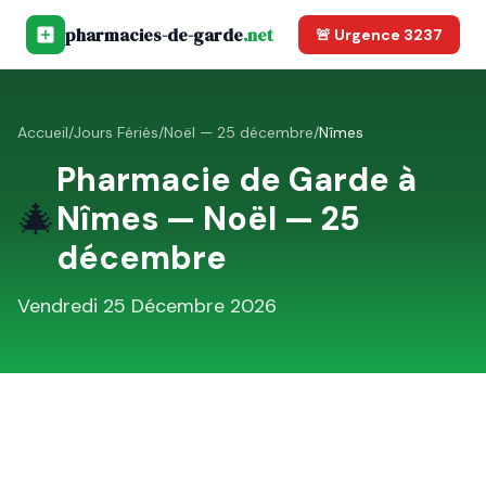
pharmacies-de-garde
.net
🚨 Urgence 3237
Accueil
/
Jours Fériés
/
Noël — 25 décembre
/
Nîmes
Pharmacie de Garde à
🎄
Nîmes
—
Noël — 25
décembre
Vendredi 25 Décembre 2026