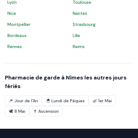
Lyon
Toulouse
Nice
Nantes
Montpellier
Strasbourg
Bordeaux
Lille
Rennes
Reims
Pharmacie de garde à
Nîmes
les autres jours
fériés
🎆
Jour de l'An
🐣
Lundi de Pâques
🌿
1er Mai
🕊️
8 Mai
✝️
Ascension