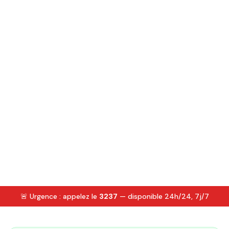
🚨 Urgence : appelez le
3237
— disponible 24h/24, 7j/7