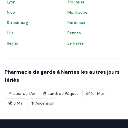
Lyon
Toulouse
Nice
Montpellier
Strasbourg
Bordeaux
Lille
Rennes
Reims
Le Havre
Pharmacie de garde à
Nantes
les autres jours
fériés
🎆
Jour de l'An
🐣
Lundi de Pâques
🌿
1er Mai
🕊️
8 Mai
✝️
Ascension