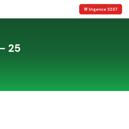
🚨 Urgence 3237
— 25