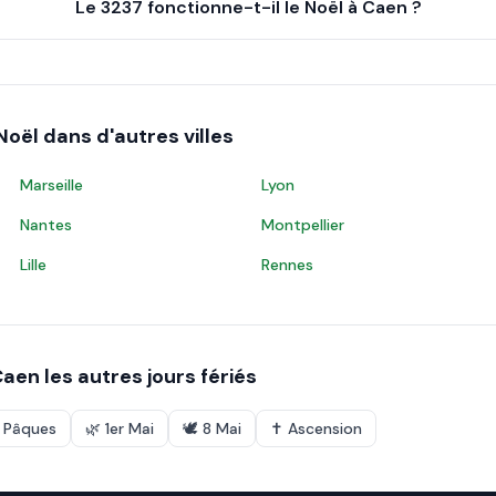
Le 3237 fonctionne-t-il le Noël à Caen ?
Noël
dans d'autres villes
Marseille
Lyon
Nantes
Montpellier
Lille
Rennes
Caen
les autres jours fériés
e Pâques
🌿
1er Mai
🕊️
8 Mai
✝️
Ascension