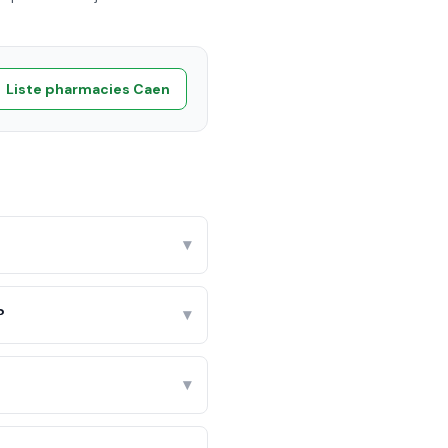
Liste pharmacies
Caen
▾
?
▾
▾