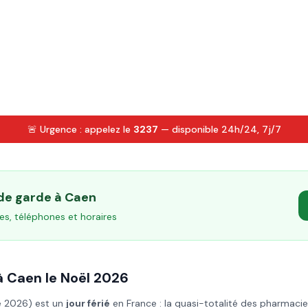
🚨 Urgence : appelez le
3237
— disponible 24h/24, 7j/7
 de garde à
Caen
es, téléphones et horaires
à
Caen
le
Noël
2026
e 2026
) est un
jour férié
en France : la quasi-totalité des pharmacie