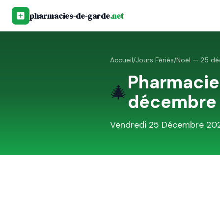
pharmacies-de-garde
.net
Accueil
/
Jours Fériés
/
Noël — 25 d
Pharmacie
🎄
décembre
Vendredi 25 Décembre 20