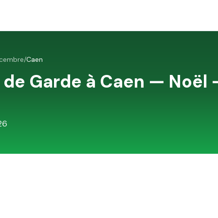
écembre
/
Caen
 de Garde à
Caen
—
Noël 
26