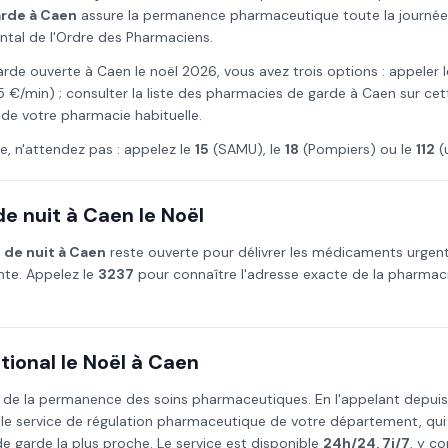
arde à
Caen
assure la permanence pharmaceutique toute la journée et
ntal de l'Ordre des Pharmaciens.
arde ouverte à
Caen
le
noël
2026
, vous avez trois options : appeler 
5 €/min) ; consulter la liste des pharmacies de garde à
Caen
sur cett
 de votre pharmacie habituelle.
e, n'attendez pas : appelez le
15
(SAMU), le
18
(Pompiers) ou le
112
(
e nuit à
Caen
le
Noël
 de nuit à
Caen
reste ouverte pour délivrer les médicaments urgen
ante. Appelez le
3237
pour connaître l'adresse exacte de la pharmaci
ional le
Noël
à
Caen
 de la permanence des soins pharmaceutiques. En l'appelant depui
 le service de régulation pharmaceutique de votre département, qu
 garde la plus proche. Le service est disponible
24h/24, 7j/7
, y co