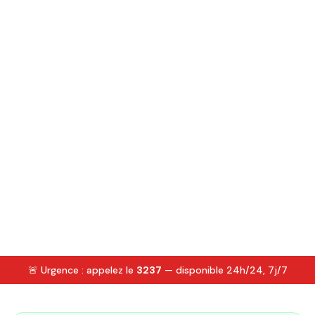
🚨 Urgence : appelez le
3237
— disponible 24h/24, 7j/7