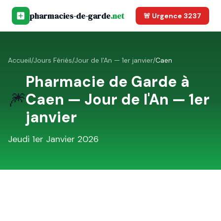
pharmacies-de-garde
.net
🚨 Urgence 3237
Accueil
/
Jours Fériés
/
Jour de l'An — 1er janvier
/
Caen
Pharmacie de Garde à
🎆
Caen
—
Jour de l'An — 1er
janvier
Jeudi 1er Janvier 2026