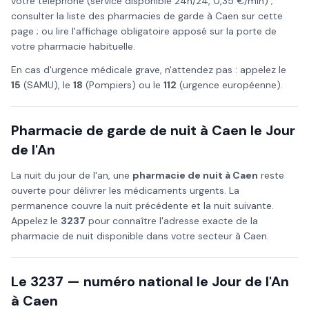
votre téléphone (service disponible 24h/24, 0,35 €/min) ;
consulter la liste des pharmacies de garde à
Caen
sur cette
page ; ou lire l'affichage obligatoire apposé sur la porte de
votre pharmacie habituelle.
En cas d'urgence médicale grave, n'attendez pas : appelez le
15
(SAMU), le
18
(Pompiers) ou le
112
(urgence européenne).
Pharmacie de garde de nuit à
Caen
le
Jour
de l'An
La nuit du
jour de l'an
, une
pharmacie de nuit à
Caen
reste
ouverte pour délivrer les médicaments urgents. La
permanence couvre la nuit précédente et la nuit suivante.
Appelez le
3237
pour connaître l'adresse exacte de la
pharmacie de nuit disponible dans votre secteur à
Caen
.
Le 3237 — numéro national le
Jour de l'An
à
Caen