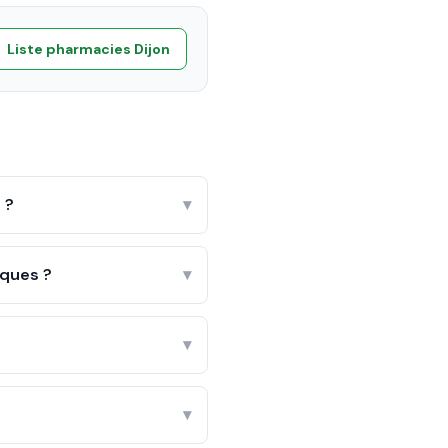
Liste pharmacies
Dijon
 ?
▾
âques ?
▾
▾
▾