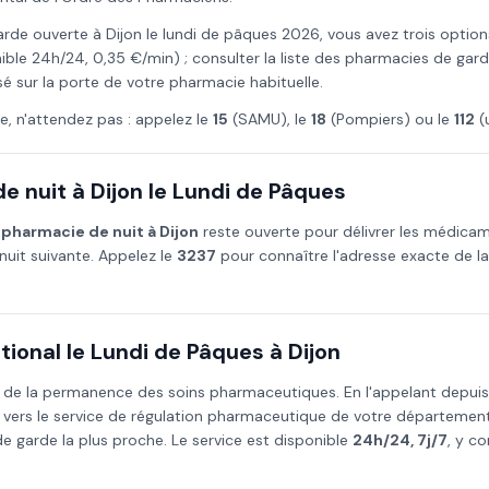
arde ouverte à
Dijon
le
lundi de pâques
2026
, vous avez trois option
ible 24h/24, 0,35 €/min) ; consulter la liste des pharmacies de gar
osé sur la porte de votre pharmacie habituelle.
e, n'attendez pas : appelez le
15
(SAMU), le
18
(Pompiers) ou le
112
(
e nuit à
Dijon
le
Lundi de Pâques
e
pharmacie de nuit à
Dijon
reste ouverte pour délivrer les médica
nuit suivante. Appelez le
3237
pour connaître l'adresse exacte de l
ional le
Lundi de Pâques
à
Dijon
 de la permanence des soins pharmaceutiques. En l'appelant depui
 vers le service de régulation pharmaceutique de votre départemen
 garde la plus proche. Le service est disponible
24h/24, 7j/7
, y co