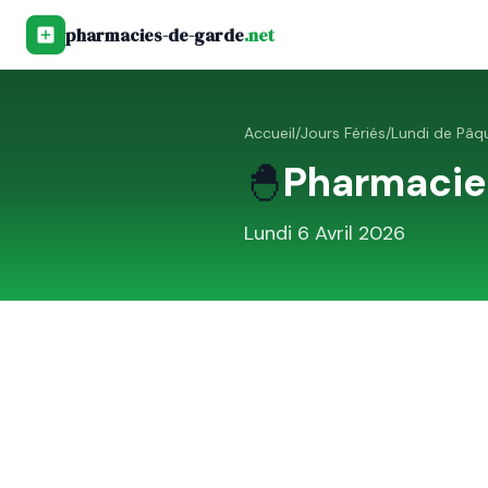
pharmacies-de-garde
.net
Accueil
/
Jours Fériés
/
Lundi de Pâq
🐣
Pharmacie
Lundi 6 Avril 2026