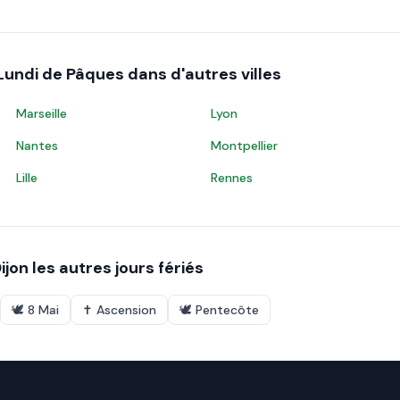
Lundi de Pâques
dans d'autres villes
Marseille
Lyon
Nantes
Montpellier
Lille
Rennes
ijon
les autres jours fériés
🕊️
8 Mai
✝️
Ascension
🕊️
Pentecôte