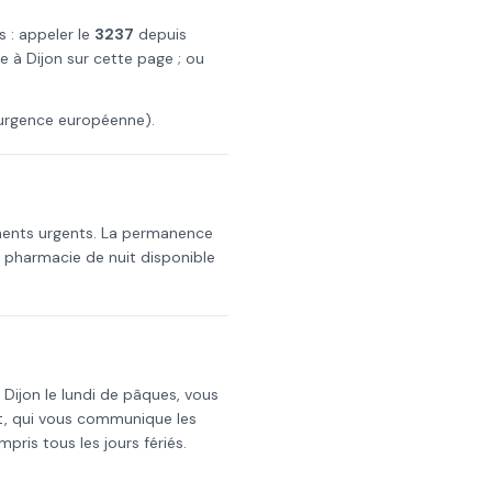
s : appeler le
3237
depuis
de à
Dijon
sur cette page ; ou
urgence européenne).
ments urgents. La permanence
a pharmacie de nuit disponible
s
Dijon
le
lundi de pâques
, vous
t, qui vous communique les
mpris tous les jours fériés.