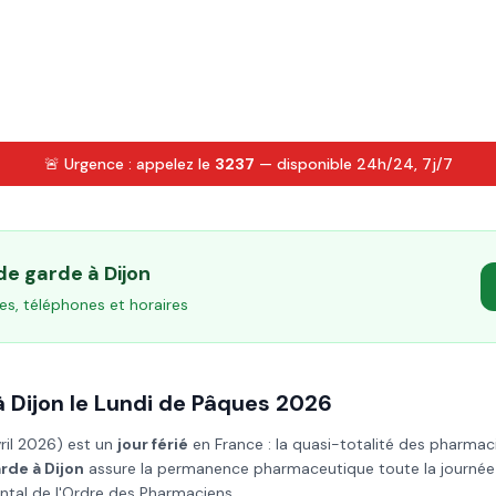
🚨 Urgence : appelez le
3237
— disponible 24h/24, 7j/7
 de garde à
Dijon
es, téléphones et horaires
à
Dijon
le
Lundi de Pâques
2026
vril 2026
) est un
jour férié
en France : la quasi-totalité des pharmac
arde à
Dijon
assure la permanence pharmaceutique toute la journée et
ntal de l'Ordre des Pharmaciens.