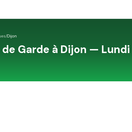
ues
/
Dijon
 de Garde à
Dijon
—
Lundi