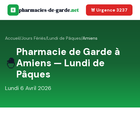
pharmacies-de-garde
.net
🚨 Urgence 3237
Accueil
/
Jours Fériés
/
Lundi de Pâques
/
Amiens
Pharmacie de Garde à
🐣
Amiens
—
Lundi de
Pâques
Lundi 6 Avril 2026