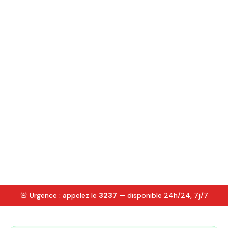
🚨 Urgence : appelez le
3237
— disponible 24h/24, 7j/7