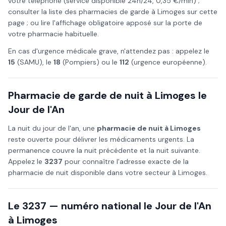
votre téléphone (service disponible 24h/24, 0,35 €/min) ;
consulter la liste des pharmacies de garde à
Limoges
sur cette
page ; ou lire l'affichage obligatoire apposé sur la porte de
votre pharmacie habituelle.
En cas d'urgence médicale grave, n'attendez pas : appelez le
15
(SAMU), le
18
(Pompiers) ou le
112
(urgence européenne).
Pharmacie de garde de nuit à
Limoges
le
Jour de l'An
La nuit du
jour de l'an
, une
pharmacie de nuit à
Limoges
reste ouverte pour délivrer les médicaments urgents. La
permanence couvre la nuit précédente et la nuit suivante.
Appelez le
3237
pour connaître l'adresse exacte de la
pharmacie de nuit disponible dans votre secteur à
Limoges
.
Le 3237 — numéro national le
Jour de l'An
à
Limoges