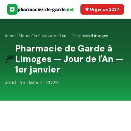
pharmacies-de-garde
.net
🚨 Urgence 3237
Accueil
/
Jours Fériés
/
Jour de l'An — 1er janvier
/
Limoges
Pharmacie de Garde à
🎆
Limoges
—
Jour de l'An —
1er janvier
Jeudi 1er Janvier 2026