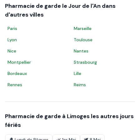
Pharmacie de garde le
Jour de l'An
dans
d'autres villes
Paris
Marseille
Lyon
Toulouse
Nice
Nantes
Montpellier
Strasbourg
Bordeaux
Lille
Rennes
Reims
Pharmacie de garde à
Limoges
les autres jours
fériés
🐣
Lundi de Pâques
🌿
1er Mai
🕊️
8 Mai