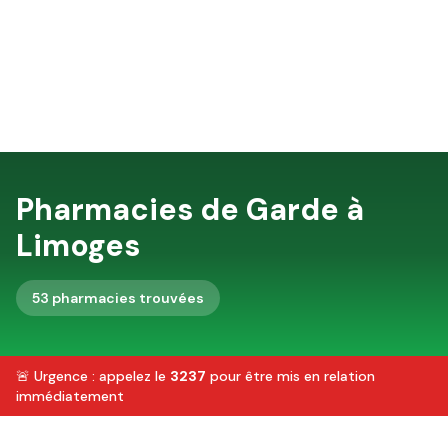
Pharmacies de Garde à
Limoges
53
pharmacie
s
trouvée
s
🚨 Urgence : appelez le
3237
pour être mis en relation
immédiatement