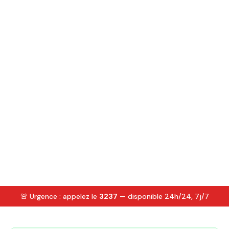
🚨 Urgence : appelez le
3237
— disponible 24h/24, 7j/7