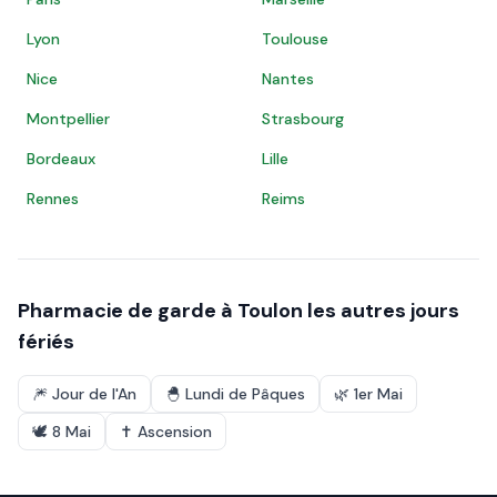
Lyon
Toulouse
Nice
Nantes
Montpellier
Strasbourg
Bordeaux
Lille
Rennes
Reims
Pharmacie de garde à
Toulon
les autres jours
fériés
🎆
Jour de l'An
🐣
Lundi de Pâques
🌿
1er Mai
🕊️
8 Mai
✝️
Ascension