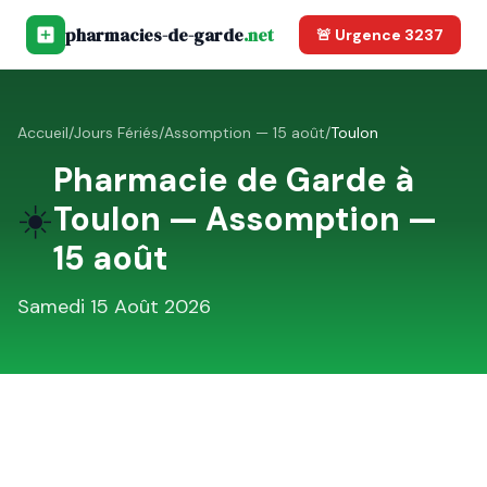
pharmacies-de-garde
.net
🚨 Urgence 3237
Accueil
/
Jours Fériés
/
Assomption — 15 août
/
Toulon
Pharmacie de Garde à
☀️
Toulon
—
Assomption —
15 août
Samedi 15 Août 2026