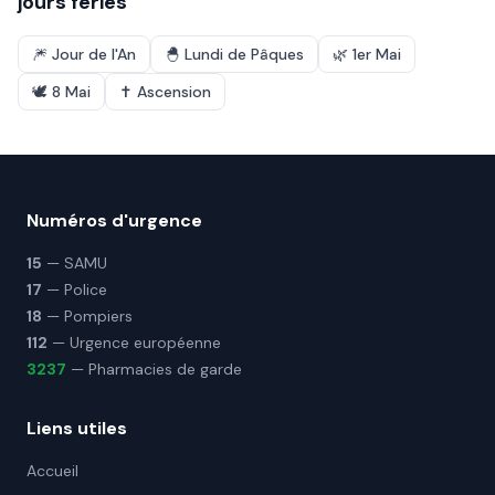
jours fériés
🎆
Jour de l'An
🐣
Lundi de Pâques
🌿
1er Mai
🕊️
8 Mai
✝️
Ascension
Numéros d'urgence
15
— SAMU
17
— Police
18
— Pompiers
112
— Urgence européenne
3237
— Pharmacies de garde
Liens utiles
Accueil