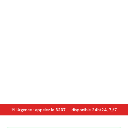
🚨 Urgence : appelez le
3237
— disponible 24h/24, 7j/7