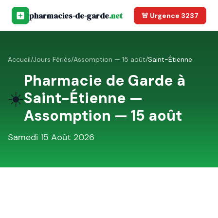
pharmacies-de-garde
.net
🚨 Urgence 3237
Accueil
/
Jours Fériés
/
Assomption — 15 août
/
Saint-Étienne
Pharmacie de Garde à
☀️
Saint-Étienne
—
Assomption — 15 août
Samedi 15 Août 2026