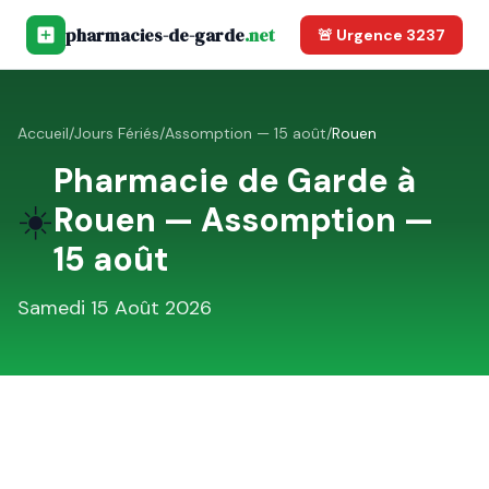
pharmacies-de-garde
.net
🚨 Urgence 3237
Accueil
/
Jours Fériés
/
Assomption — 15 août
/
Rouen
Pharmacie de Garde à
☀️
Rouen
—
Assomption —
15 août
Samedi 15 Août 2026