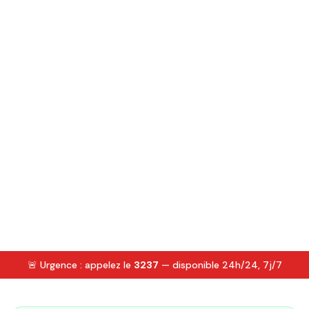
🚨 Urgence : appelez le
3237
— disponible 24h/24, 7j/7