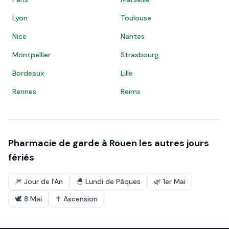
Lyon
Toulouse
Nice
Nantes
Montpellier
Strasbourg
Bordeaux
Lille
Rennes
Reims
Pharmacie de garde à
Rouen
les autres jours
fériés
🎆
Jour de l'An
🐣
Lundi de Pâques
🌿
1er Mai
🕊️
8 Mai
✝️
Ascension