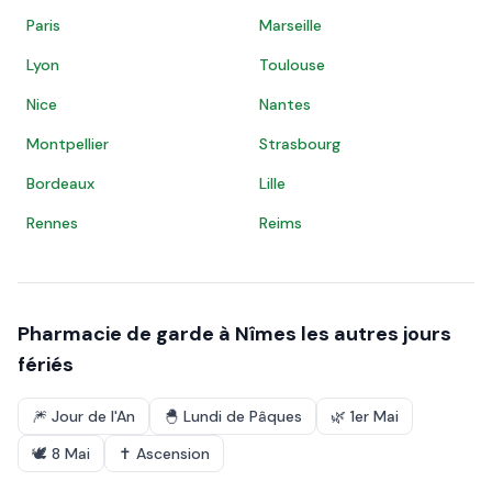
Paris
Marseille
Lyon
Toulouse
Nice
Nantes
Montpellier
Strasbourg
Bordeaux
Lille
Rennes
Reims
Pharmacie de garde à
Nîmes
les autres jours
fériés
🎆
Jour de l'An
🐣
Lundi de Pâques
🌿
1er Mai
🕊️
8 Mai
✝️
Ascension