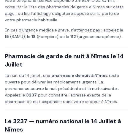
votre téléphone (service disponible 24h/24, 0,35 €/min) ;
consulter la liste des pharmacies de garde à
Nîmes
sur cette
page ; ou lire l'affichage obligatoire apposé sur la porte de
votre pharmacie habituelle.
En cas d'urgence médicale grave, n'attendez pas : appelez le
15
(SAMU), le
18
(Pompiers) ou le
112
(urgence européenne).
Pharmacie de garde de nuit à
Nîmes
le
14
Juillet
La nuit du
14 juillet
, une
pharmacie de nuit à
Nîmes
reste
ouverte pour délivrer les médicaments urgents. La
permanence couvre la nuit précédente et la nuit suivante.
Appelez le
3237
pour connaître l'adresse exacte de la
pharmacie de nuit disponible dans votre secteur à
Nîmes
.
Le 3237 — numéro national le
14 Juillet
à
Nîmes