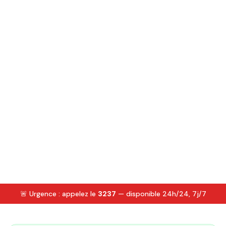
🚨 Urgence : appelez le
3237
— disponible 24h/24, 7j/7