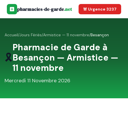
pharmacies-de-garde
.net
🚨 Urgence 3237
Accueil
/
Jours Fériés
/
Armistice — 11 novembre
/
Besançon
Pharmacie de Garde à
🎗️
Besançon
—
Armistice —
11 novembre
Mercredi 11 Novembre 2026