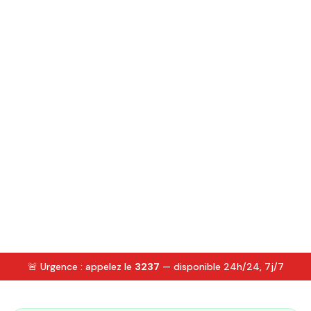
🚨 Urgence : appelez le
3237
— disponible 24h/24, 7j/7