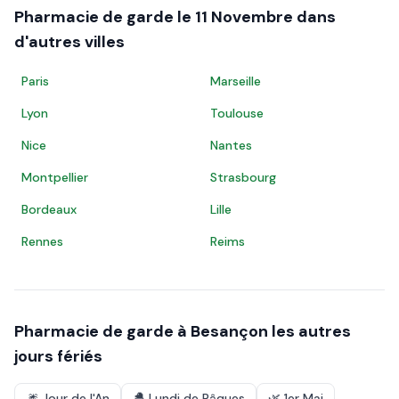
Pharmacie de garde le
11 Novembre
dans
d'autres villes
Paris
Marseille
Lyon
Toulouse
Nice
Nantes
Montpellier
Strasbourg
Bordeaux
Lille
Rennes
Reims
Pharmacie de garde à
Besançon
les autres
jours fériés
🎆
Jour de l'An
🐣
Lundi de Pâques
🌿
1er Mai