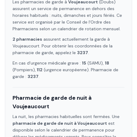
Les pharmacies de garde à
Voujeaucourt
(Doubs)
assurent un service de permanence en dehors des
horaires habituels : nuits, dimanches et jours fériés. Ce
service est organisé par le Conseil de l'Ordre des
Pharmaciens selon un calendrier de rotation mensuel.
2
pharmacie
s
assure
nt
actuellement la garde à
Voujeaucourt
. Pour obtenir les coordonnées de la
pharmacie de garde, appelez le
3237
.
En cas d'urgence médicale grave :
15
(SAMU),
18
(Pompiers),
112
(urgence européenne). Pharmacie de
garde :
3237
.
Pharmacie de garde de nuit à
Voujeaucourt
La nuit, les pharmacies habituelles sont fermées. Une
pharmacie de garde de nuit à
Voujeaucourt
est
disponible selon le calendrier de permanence pour
délivrer les médicaments urgents. Pour connaître la