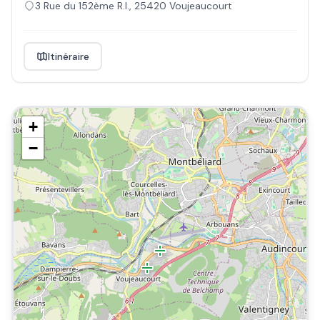
3 Rue du 152ème R.I.
,
25420
Voujeaucourt
Itinéraire
+
−