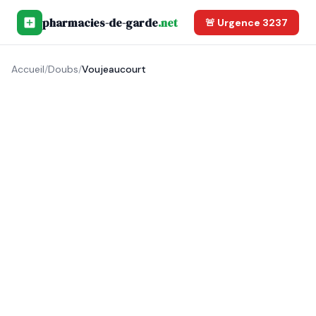
pharmacies-de-garde
.net
🚨 Urgence 3237
Accueil
/
Doubs
/
Voujeaucourt