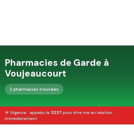
Pharmacies de Garde à
Voujeaucourt
2
pharmacie
s
trouvée
s
🚨 Urgence : appelez le
3237
pour être mis en relation
immédiatement