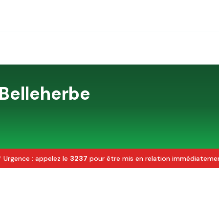
Belleherbe
 Urgence : appelez le
3237
pour être mis en relation immédiateme