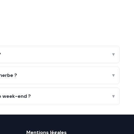
?
▾
herbe ?
▾
le week-end ?
▾
Mentions légales