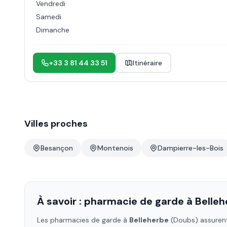
Vendredi
Samedi
Dimanche
+33 3 81 44 33 51
Itinéraire
Villes proches
Besançon
Montenois
Dampierre-les-Bois
À savoir : pharmacie de garde à
Belleh
Les pharmacies de garde à
Belleherbe
(Doubs)
assurent