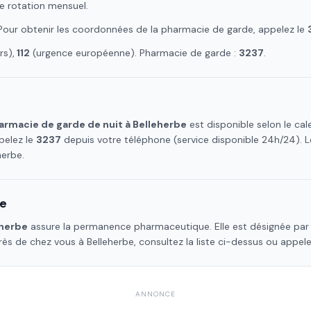
e rotation mensuel.
 Pour obtenir les coordonnées de la pharmacie de garde, appelez le
s),
112
(urgence européenne). Pharmacie de garde :
3237
.
armacie de garde de nuit à
Belleherbe
est disponible selon le ca
pelez le
3237
depuis votre téléphone (service disponible 24h/24).
herbe
.
be
eherbe
assure la permanence pharmaceutique. Elle est désignée par 
près de chez vous à
Belleherbe
, consultez la liste ci-dessus ou appel
ANNONCE