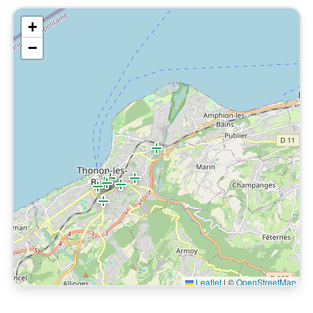
+
−
Leaflet
|
©
OpenStreetMap