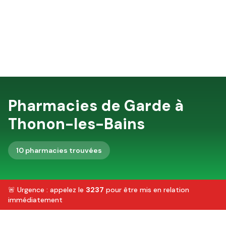
Pharmacies de Garde à
Thonon-les-Bains
10
pharmacie
s
trouvée
s
🚨 Urgence : appelez le
3237
pour être mis en relation
immédiatement