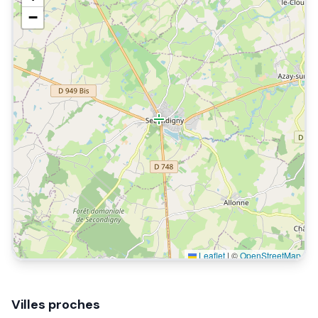
−
Leaflet
|
©
OpenStreetMap
Villes proches