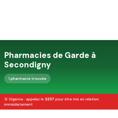
Pharmacies de Garde à
Secondigny
1
pharmacie
trouvée
🚨 Urgence : appelez le
3237
pour être mis en relation
immédiatement