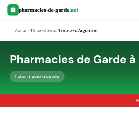
pharmacies-de-garde
.net
Accueil
/
Deux-Sèvres
/
Loretz-d'Argenton
Pharmacies de Garde à
1
pharmacie
trouvée
