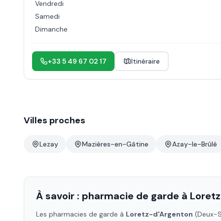
Vendredi
Samedi
Dimanche
+33 5 49 67 02 17
Itinéraire
Villes proches
Lezay
Mazières-en-Gâtine
Azay-le-Brûlé
À savoir : pharmacie de garde à
Loret
Les pharmacies de garde à
Loretz-d'Argenton
(Deux-S