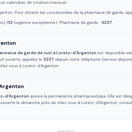
 un calendrier de rotation mensuel.
genton
. Pour obtenir les coordonnées de la pharmacie de garde, ap
s),
112
(urgence européenne). Pharmacie de garde :
3237
.
genton
armacie de garde de nuit à
Loretz-d'Argenton
est disponible sel
it ouverte, appelez le
3237
depuis votre téléphone (service dispon
 chez vous à
Loretz-d'Argenton
.
'Argenton
tz-d'Argenton
assure la permanence pharmaceutique. Elle est désig
e ouverte le dimanche près de chez vous à
Loretz-d'Argenton
, consu
ANNONCE