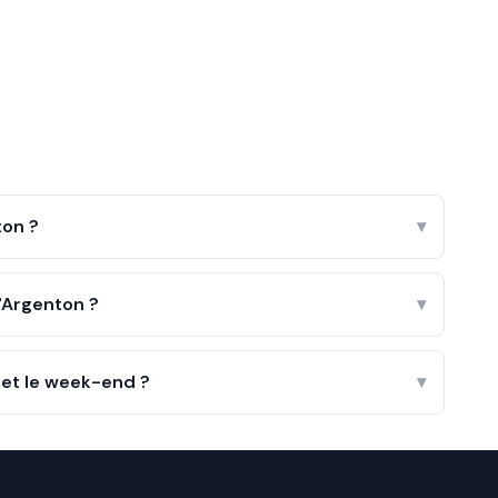
ton ?
▾
'Argenton ?
▾
 et le week-end ?
▾