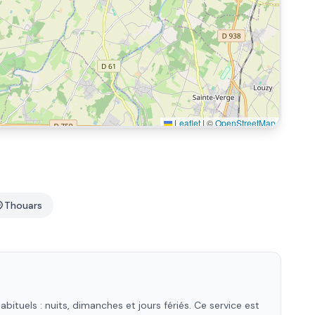
Leaflet
|
©
OpenStreetMap
Thouars
tuels : nuits, dimanches et jours fériés. Ce service est