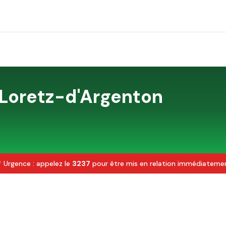
Loretz-d'Argenton
 Urgence : appelez le
3237
pour être mis en relation immédiateme