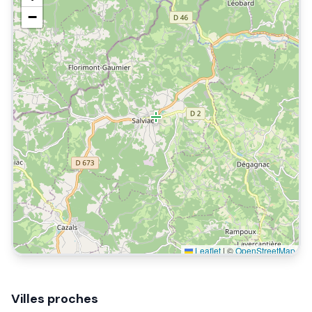
−
Leaflet
|
©
OpenStreetMap
Villes proches