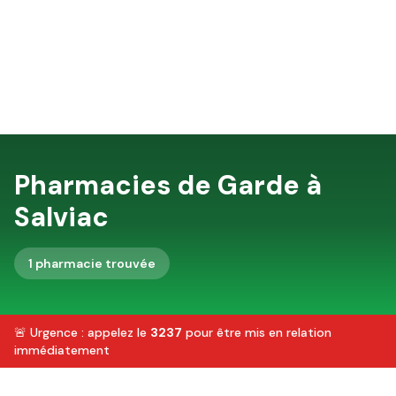
Pharmacies de Garde à
Salviac
1
pharmacie
trouvée
🚨 Urgence : appelez le
3237
pour être mis en relation
immédiatement