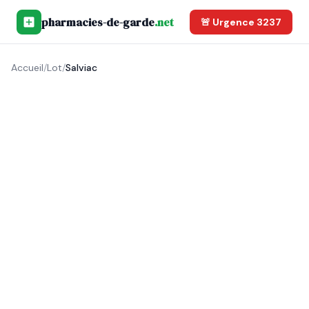
pharmacies-de-garde
.net
🚨 Urgence 3237
Accueil
/
Lot
/
Salviac