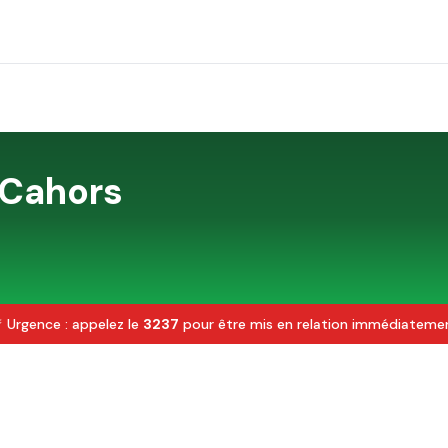
Cahors
 Urgence : appelez le
3237
pour être mis en relation immédiateme