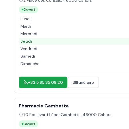
2 Place des Consuls
,
46000
Cahors
Ouvert
Lundi
Mardi
Mercredi
Jeudi
Vendredi
Samedi
Dimanche
+33 5 65 35 09 20
Itinéraire
Pharmacie Gambetta
70 Boulevard Léon-Gambetta
,
46000
Cahors
Ouvert