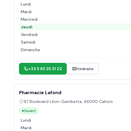
Lundi
Mardi
Mercredi
Jeudi
Vendredi
Samedi
Dimanche
+33 5 65 35 31 22
Itinéraire
Pharmacie Lafond
97 Boulevard Léon-Gambetta
,
46000
Cahors
Ouvert
Lundi
Mardi