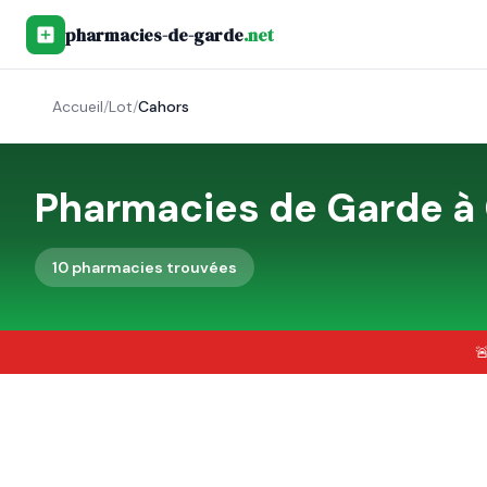
pharmacies-de-garde
.net
Accueil
/
Lot
/
Cahors
Pharmacies de Garde à
10
pharmacie
s
trouvée
s
