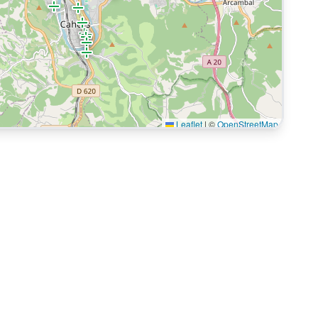
Leaflet
|
©
OpenStreetMap