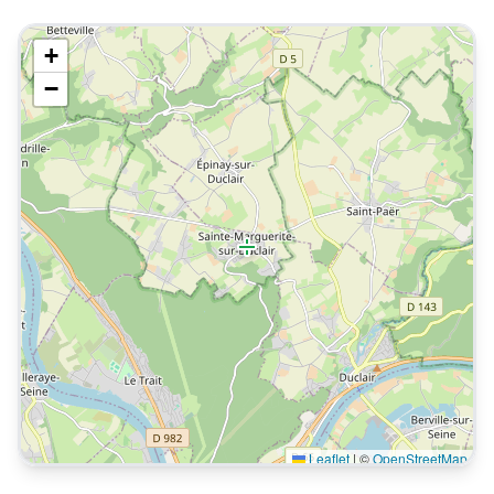
+
−
Leaflet
|
©
OpenStreetMap