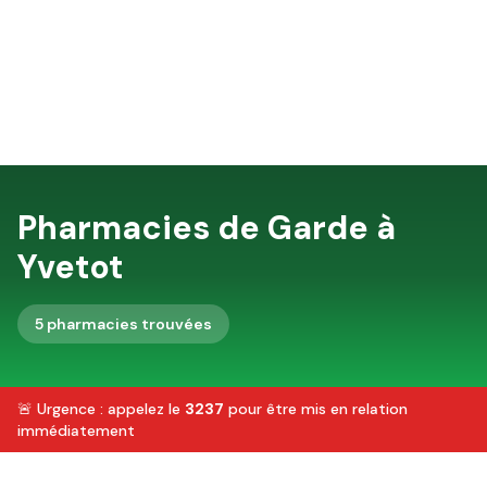
Pharmacies de Garde à
Yvetot
5
pharmacie
s
trouvée
s
🚨 Urgence : appelez le
3237
pour être mis en relation
immédiatement