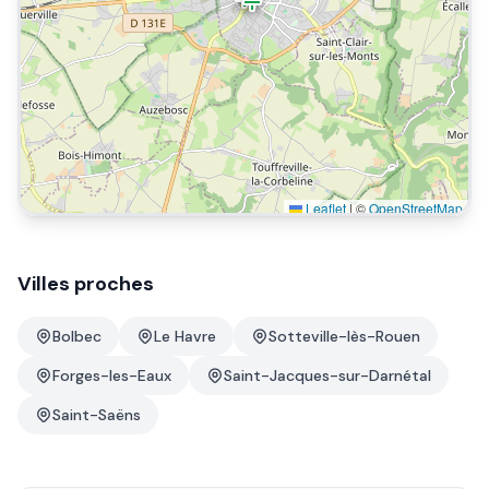
Leaflet
|
©
OpenStreetMap
Villes proches
Bolbec
Le Havre
Sotteville-lès-Rouen
Forges-les-Eaux
Saint-Jacques-sur-Darnétal
Saint-Saëns