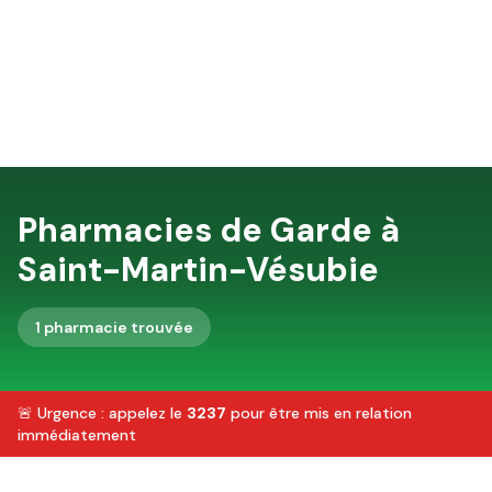
Pharmacies de Garde à
Saint-Martin-Vésubie
1
pharmacie
trouvée
🚨 Urgence : appelez le
3237
pour être mis en relation
immédiatement