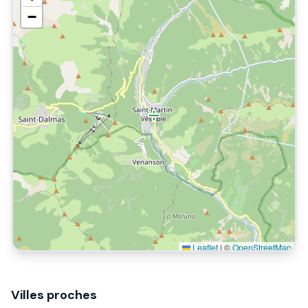
−
Leaflet
|
©
OpenStreetMap
Villes proches