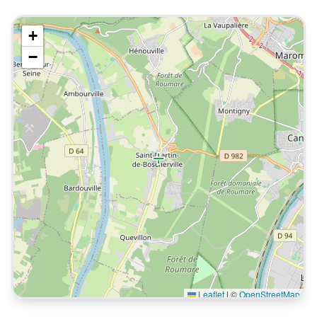
+
−
Leaflet
|
©
OpenStreetMap