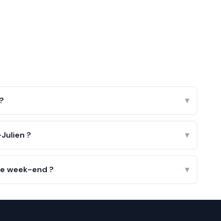
 ?
▾
Julien ?
▾
 le week-end ?
▾