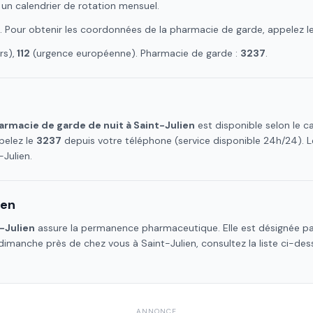
 un calendrier de rotation mensuel.
. Pour obtenir les coordonnées de la pharmacie de garde, appelez l
s),
112
(urgence européenne). Pharmacie de garde :
3237
.
armacie de garde de nuit à
Saint-Julien
est disponible selon le 
pelez le
3237
depuis votre téléphone (service disponible 24h/24).
-Julien
.
ien
-Julien
assure la permanence pharmaceutique. Elle est désignée pa
e dimanche près de chez vous à
Saint-Julien
, consultez la liste ci-de
ANNONCE