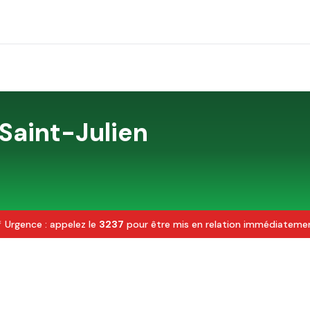
Saint-Julien
 Urgence : appelez le
3237
pour être mis en relation immédiateme