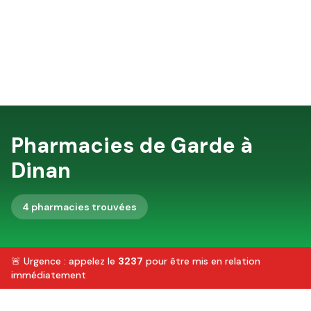
Pharmacies de Garde à
Dinan
4
pharmacie
s
trouvée
s
🚨 Urgence : appelez le
3237
pour être mis en relation
immédiatement