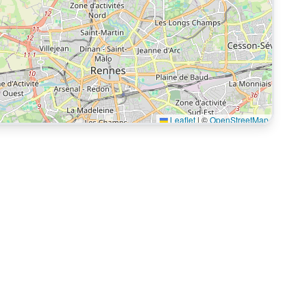
Leaflet
|
©
OpenStreetMap