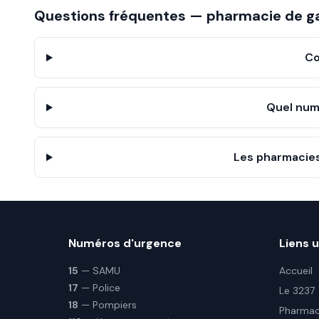
Questions fréquentes — pharmacie de g
Co
Quel num
Les pharmacies
Numéros d'urgence
Liens u
15
— SAMU
Accueil
17
— Police
Le 3237
18
— Pompiers
Pharmaci