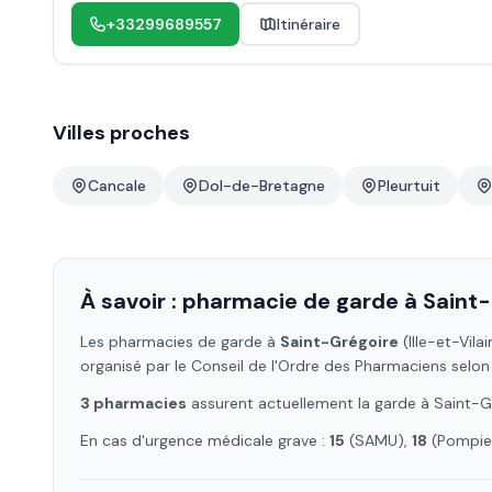
+33299689557
Itinéraire
Villes proches
Cancale
Dol-de-Bretagne
Pleurtuit
À savoir : pharmacie de garde à
Saint-
Les pharmacies de garde à
Saint-Grégoire
(Ille-et-Vilai
organisé par le Conseil de l'Ordre des Pharmaciens selon
3
pharmacie
s
assure
nt
actuellement la garde à
Saint-G
En cas d'urgence médicale grave :
15
(SAMU),
18
(Pompier