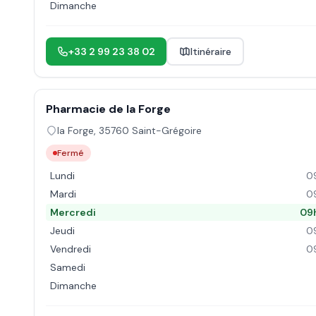
Dimanche
+33 2 99 23 38 02
Itinéraire
Pharmacie de la Forge
la Forge
,
35760
Saint-Grégoire
Fermé
Lundi
0
Mardi
0
Mercredi
09
Jeudi
0
Vendredi
0
Samedi
Dimanche