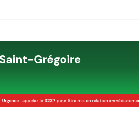
Saint-Grégoire
 Urgence : appelez le
3237
pour être mis en relation immédiateme