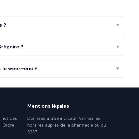
e ?
▾
régoire ?
▾
t le week-end ?
▾
Mentions légales
tinct des
Données à titre indicatif. Vérifiez les
 l'Ordre
horaires auprès de la pharmacie ou du
3237.