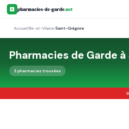
pharmacies-de-garde
.net
Accueil
/
Ille-et-Vilaine
/
Saint-Grégoire
Pharmacies de Garde à
3
pharmacie
s
trouvée
s
