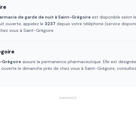
ire
armacie de garde de nuit à
Saint-Grégoire
est disponible selon l
it ouverte, appelez le
3237
depuis votre téléphone (service dispon
 chez vous à
Saint-Grégoire
.
égoire
t-Grégoire
assure la permanence pharmaceutique. Elle est désignée 
e ouverte le dimanche près de chez vous à
Saint-Grégoire
, consulte
ANNONCE