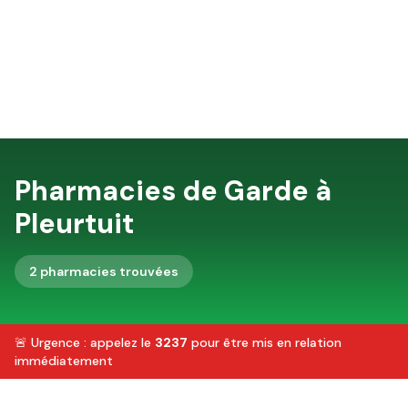
Pharmacies de Garde à
Pleurtuit
2
pharmacie
s
trouvée
s
🚨 Urgence : appelez le
3237
pour être mis en relation
immédiatement