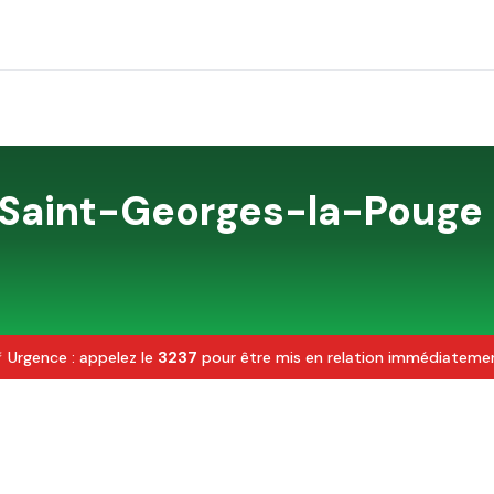
Saint-Georges-la-Pouge
 Urgence : appelez le
3237
pour être mis en relation immédiateme