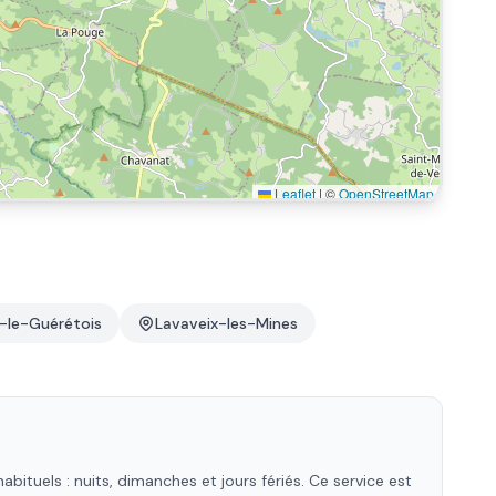
Leaflet
|
©
OpenStreetMap
e-le-Guérétois
Lavaveix-les-Mines
ituels : nuits, dimanches et jours fériés. Ce service est