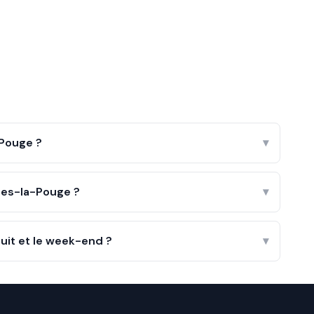
Pouge ?
▾
ges-la-Pouge ?
▾
uit et le week-end ?
▾