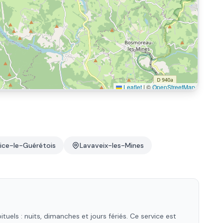
Leaflet
|
©
OpenStreetMap
ice-le-Guérétois
Lavaveix-les-Mines
els : nuits, dimanches et jours fériés. Ce service est