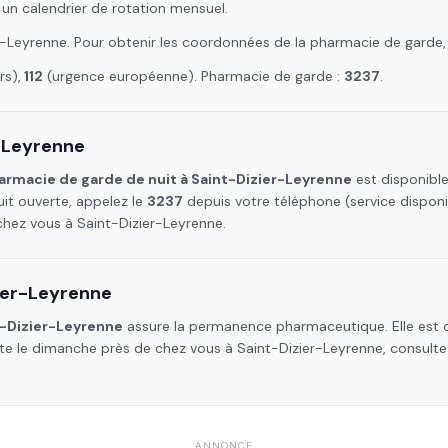
 un calendrier de rotation mensuel.
r-Leyrenne
. Pour obtenir les coordonnées de la pharmacie de garde,
s),
112
(urgence européenne). Pharmacie de garde :
3237
.
r-Leyrenne
armacie de garde de nuit à
Saint-Dizier-Leyrenne
est disponible
it ouverte, appelez le
3237
depuis votre téléphone (service dispon
 chez vous à
Saint-Dizier-Leyrenne
.
ier-Leyrenne
t-Dizier-Leyrenne
assure la permanence pharmaceutique. Elle est d
rte le dimanche près de chez vous à
Saint-Dizier-Leyrenne
, consulte
ANNONCE