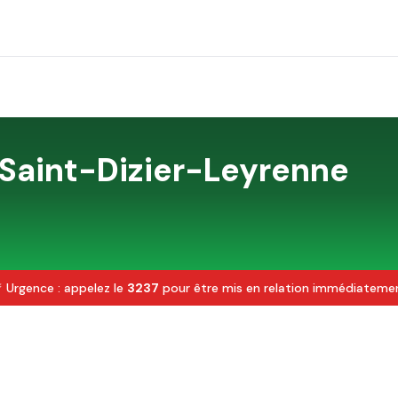
Saint-Dizier-Leyrenne
 Urgence : appelez le
3237
pour être mis en relation immédiateme