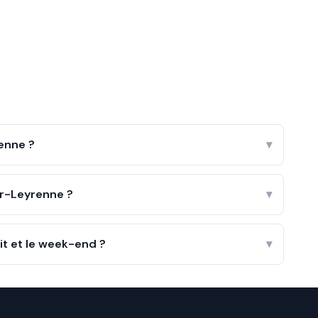
enne ?
▾
er-Leyrenne ?
▾
it et le week-end ?
▾