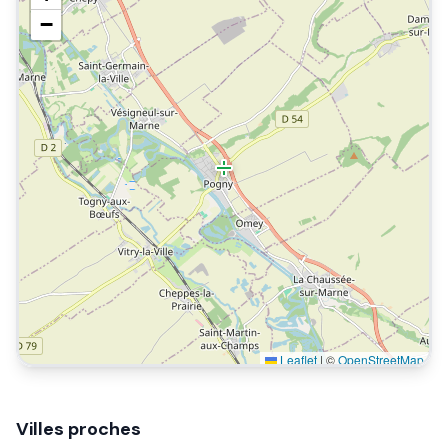
−
Leaflet
|
©
OpenStreetMap
Villes proches