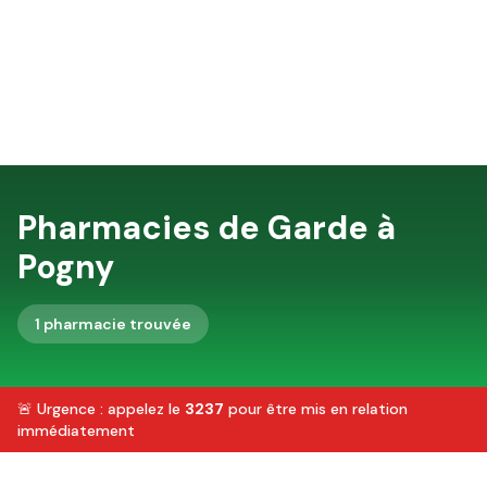
Pharmacies de Garde à
Pogny
1
pharmacie
trouvée
🚨 Urgence : appelez le
3237
pour être mis en relation
immédiatement