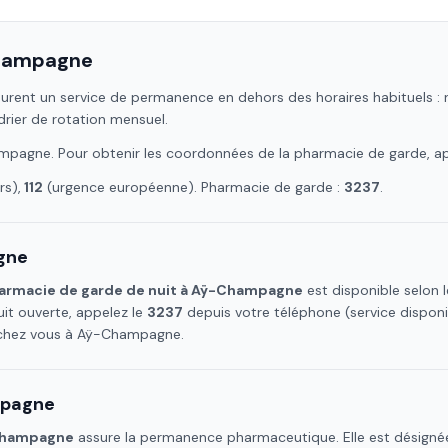
hampagne
urent un service de permanence en dehors des horaires habituels : nu
drier de rotation mensuel.
mpagne
. Pour obtenir les coordonnées de la pharmacie de garde, a
s),
112
(urgence européenne). Pharmacie de garde :
3237
.
gne
armacie de garde de nuit à
Aÿ-Champagne
est disponible selon 
it ouverte, appelez le
3237
depuis votre téléphone (service dispon
 chez vous à
Aÿ-Champagne
.
pagne
hampagne
assure la permanence pharmaceutique. Elle est désignée