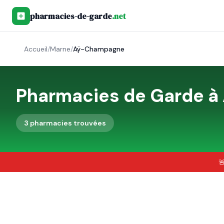
pharmacies-de-garde
.net
Accueil
/
Marne
/
Aÿ-Champagne
Pharmacies de Garde à
3
pharmacie
s
trouvée
s
