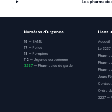
Les pharmacies
Numéros d'urgence
Liens u
15
— SAMU
Accueil
17
— Police
Le 3237
18
— Pompiers
Pharmaci
112
— Urgence européenne
Pharmac
3237
— Pharmacies de garde
Pharmaci
Jours Fé
Contact
Ordre d
3237 — 