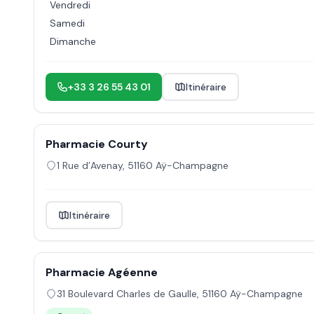
Vendredi
Samedi
Dimanche
+33 3 26 55 43 01
Itinéraire
Pharmacie Courty
1 Rue d’Avenay
,
51160
Aÿ-Champagne
Itinéraire
Pharmacie Agéenne
31 Boulevard Charles de Gaulle
,
51160
Aÿ-Champagne