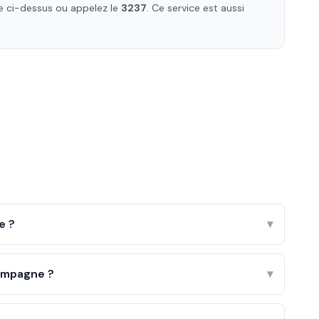
ste ci-dessus ou appelez le
3237
. Ce service est aussi
e ?
▾
ampagne ?
▾