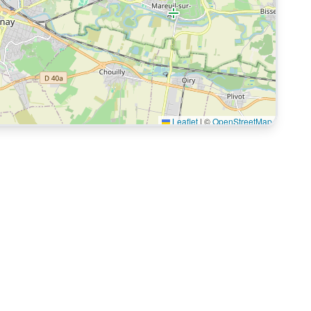
Leaflet
|
©
OpenStreetMap