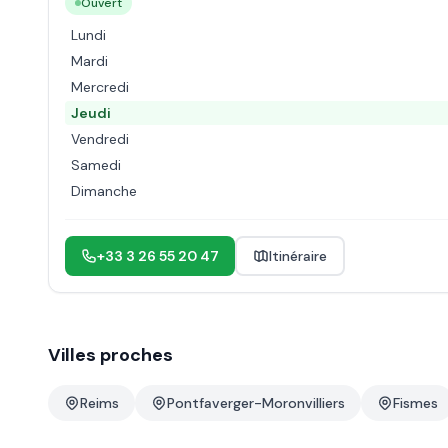
Ouvert
Lundi
Mardi
Mercredi
Jeudi
Vendredi
Samedi
Dimanche
+33 3 26 55 20 47
Itinéraire
Villes proches
Reims
Pontfaverger-Moronvilliers
Fismes