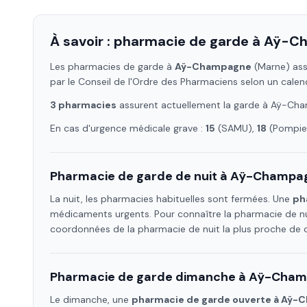
À savoir : pharmacie de garde à
Aÿ-C
Les pharmacies de garde à
Aÿ-Champagne
(Marne)
ass
par le Conseil de l'Ordre des Pharmaciens selon un calen
3
pharmacie
s
assure
nt
actuellement la garde à
Aÿ-Cha
En cas d'urgence médicale grave :
15
(SAMU),
18
(Pompier
Pharmacie de garde de nuit à
Aÿ-Champa
La nuit, les pharmacies habituelles sont fermées. Une
ph
médicaments urgents. Pour connaître la pharmacie de nu
coordonnées de la pharmacie de nuit la plus proche de
Pharmacie de garde dimanche à
Aÿ-Cham
Le dimanche, une
pharmacie de garde ouverte à
Aÿ-C