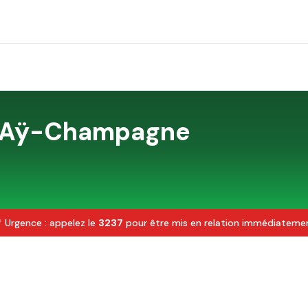
Aÿ-Champagne
 Urgence : appelez le
3237
pour être mis en relation immédiateme