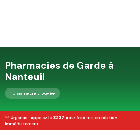
Pharmacies de Garde à
Nanteuil
1
pharmacie
trouvée
🚨 Urgence : appelez le
3237
pour être mis en relation
immédiatement