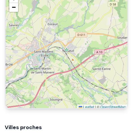
−
Leaflet
|
©
OpenStreetMap
Villes proches