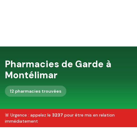
Pharmacies de Garde à
Montélimar
12
pharmacie
s
trouvée
s
🚨 Urgence : appelez le
3237
pour être mis en relation
immédiatement