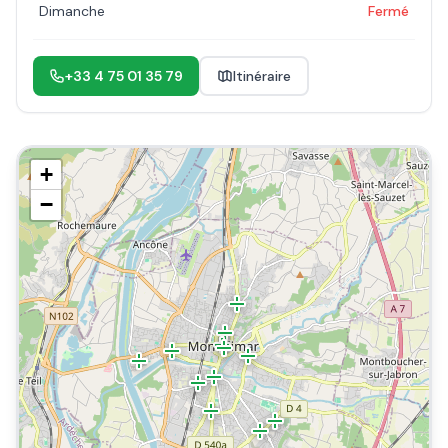
Dimanche
Fermé
+33 4 75 01 35 79
Itinéraire
+
−