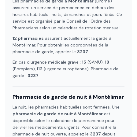
Les pharmacies de garde à
Montélimar
(Drôme)
assurent un service de permanence en dehors des
horaires habituels : nuits, dimanches et jours fériés. Ce
service est organisé par le Conseil de l'Ordre des
Pharmaciens selon un calendrier de rotation mensuel.
12
pharmacie
s
assure
nt
actuellement la garde à
Montélimar
. Pour obtenir les coordonnées de la
pharmacie de garde, appelez le
3237
.
En cas d'urgence médicale grave :
15
(SAMU),
18
(Pompiers),
112
(urgence européenne). Pharmacie de
garde :
3237
.
Pharmacie de garde de nuit à
Montélimar
La nuit, les pharmacies habituelles sont fermées. Une
pharmacie de garde de nuit à
Montélimar
est
disponible selon le calendrier de permanence pour
délivrer les médicaments urgents. Pour connaître la
pharmacie de nuit ouverte, appelez le
3237
depuis