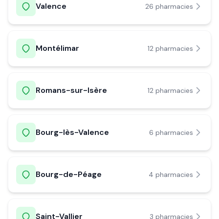
Valence
26
pharmacie
s
Montélimar
12
pharmacie
s
Romans-sur-Isère
12
pharmacie
s
Bourg-lès-Valence
6
pharmacie
s
Bourg-de-Péage
4
pharmacie
s
Saint-Vallier
3
pharmacie
s