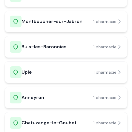
Montboucher-sur-Jabron
1
pharmacie
Buis-les-Baronnies
1
pharmacie
Upie
1
pharmacie
Anneyron
1
pharmacie
Chatuzange-le-Goubet
1
pharmacie