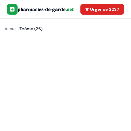
pharmacies-de-garde
.net
🚨 Urgence 3237
Accueil
/
Drôme (26)