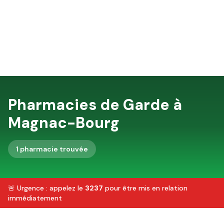
Pharmacies de Garde à
Magnac-Bourg
1
pharmacie
trouvée
🚨 Urgence : appelez le
3237
pour être mis en relation
immédiatement