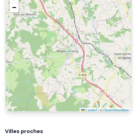
−
Leaflet
|
©
OpenStreetMap
Villes proches