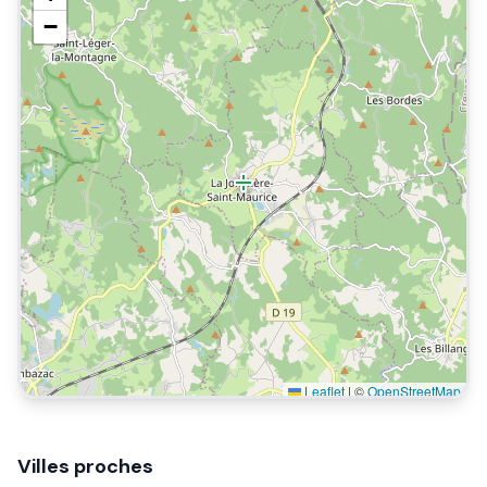
−
Leaflet
|
©
OpenStreetMap
Villes proches