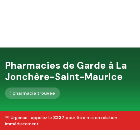
Pharmacies de Garde à
La
Jonchère-Saint-Maurice
1
pharmacie
trouvée
🚨 Urgence : appelez le
3237
pour être mis en relation
immédiatement