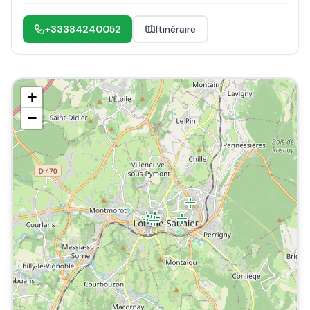
+33384240052
Itinéraire
+
−