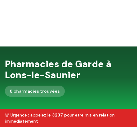
Pharmacies de Garde à
Lons-le-Saunier
8
pharmacie
s
trouvée
s
🚨 Urgence : appelez le
3237
pour être mis en relation
immédiatement