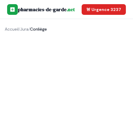
pharmacies-de-garde
.net
🚨 Urgence 3237
Accueil
/
Jura
/
Conliège