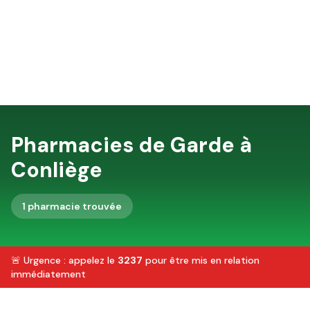
Pharmacies de Garde à
Conliège
1
pharmacie
trouvée
🚨 Urgence : appelez le
3237
pour être mis en relation
immédiatement