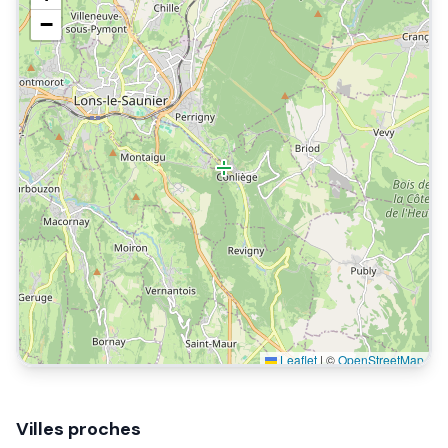
−
Leaflet
|
©
OpenStreetMap
Villes proches