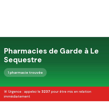
Pharmacies de Garde à
Le
Sequestre
1
pharmacie
trouvée
🚨 Urgence : appelez le
3237
pour être mis en relation
immédiatement