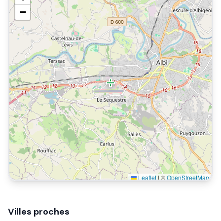
−
Leaflet
|
©
OpenStreetMap
Villes proches