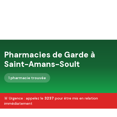
Pharmacies de Garde à
Saint-Amans-Soult
1
pharmacie
trouvée
🚨 Urgence : appelez le
3237
pour être mis en relation
immédiatement