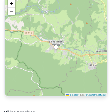
+
−
Leaflet
|
©
OpenStreetMap