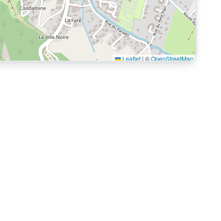
Leaflet
|
©
OpenStreetMap