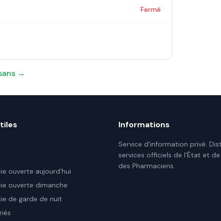
Fermé
sans
→
tiles
Informations
Service d'information privé. Dis
services officiels de l'État et de
des Pharmaciens.
e ouverte aujourd'hui
ie ouverte dimanche
e de garde de nuit
riés